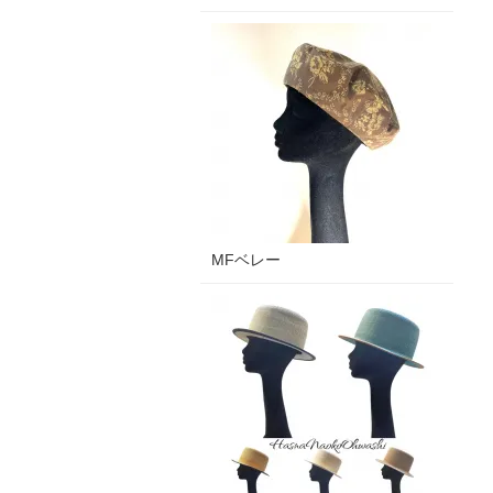
MFベレー