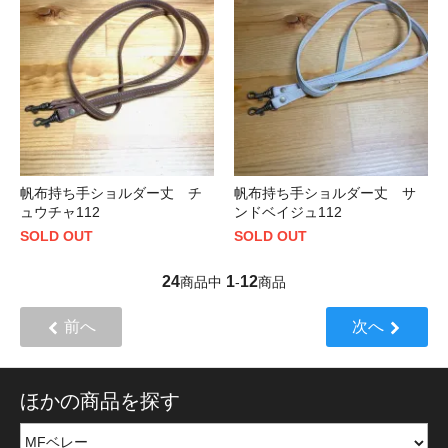
帆布持ち手ショルダー丈 チ
帆布持ち手ショルダー丈 サ
ュウチャ112
ンドベイジュ112
SOLD OUT
SOLD OUT
24
1
12
商品中
-
商品
前へ
次へ
ほかの商品を探す